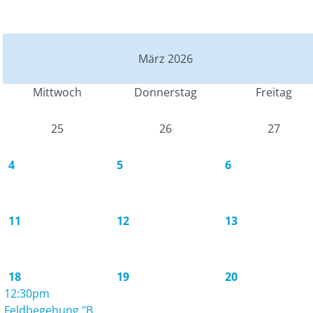
März 2026
Mittwoch
Donnerstag
Freitag
25
26
27
4
5
6
11
12
13
18
19
20
12:30pm
Feldbegehung "B ...