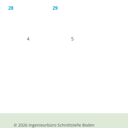
28
29
4
5
© 2026
Ingenieurbüro Schnittstelle Boden