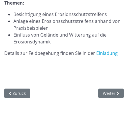
Themen:
Besichtigung eines Erosionsschutzstreifens
Anlage eines Erosionsschutzstreifens anhand von
Praxisbeispielen
Einfluss von Gelände und Witterung auf die
Erosionsdynamik
Details zur Feldbegehung finden Sie in der
Einladung
Vorheriger Beitrag: Rundbrief zum Thema Nacherntemanageme
Nächster Bei
Zurück
Weiter