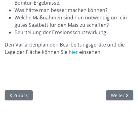
Bonitur-Ergebnisse.
Was hätte man besser machen können?
Welche Maßnahmen sind nun notwendig um ein
gutes Saatbett für den Mais zu schaffen?
Beurteilung der Erosionsschutzwirkung
Den Variantenplan den Bearbeitungsgeräte und die
Lage der Fläche können Sie
hier
einsehen.
Vorheriger Beitrag: WRRL Fulda - Rhön: Feldbegehung Kenna
Nächster Bei
Zurück
Weiter