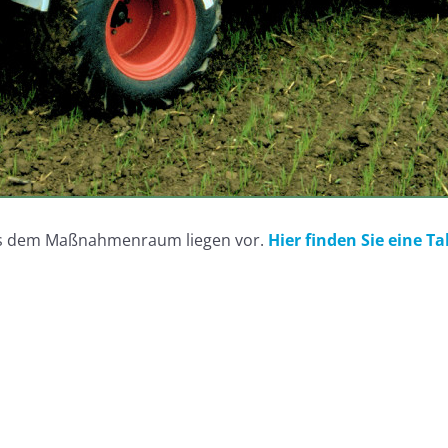
us dem Maßnahmenraum liegen vor.
Hier finden Sie eine T
nwegen - Schlitz - Schwalmtal: Schossergabe Getreide und Maisd