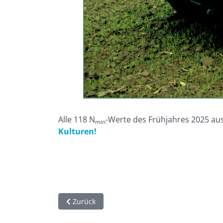
Alle 118 N
-Werte des Frühjahres 2025 a
min
Kulturen!
Vorheriger Beitrag: Rundbrief WRRL Schlechte
Zurück